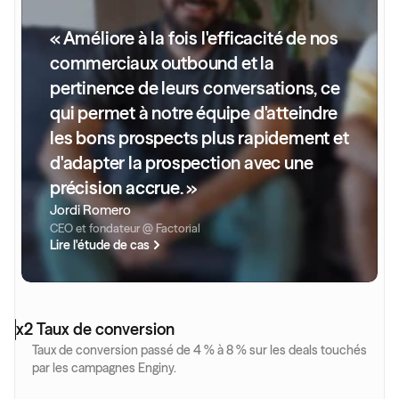
« Améliore à la fois l'efficacité de nos 
commerciaux outbound et la 
pertinence de leurs conversations, ce 
qui permet à notre équipe d'atteindre 
les bons prospects plus rapidement et 
d'adapter la prospection avec une 
précision accrue. »
Jordi Romero
CEO et fondateur @ Factorial
Lire l'étude de cas
x2 Taux de conversion
Taux de conversion passé de 4 % à 8 % sur les deals touchés 
par les campagnes Enginy.