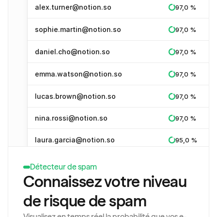
alex.turner@notion.so
97,0 %
sophie.martin@notion.so
97,0 %
daniel.cho@notion.so
97,0 %
emma.watson@notion.so
97,0 %
lucas.brown@notion.so
97,0 %
nina.rossi@notion.so
97,0 %
laura.garcia@notion.so
95,0 %
tom.henderson@notion.so
Terminé
Détecteur de spam
Connaissez votre niveau 
de risque de spam
Visualisez en temps réel la probabilité que vos e-