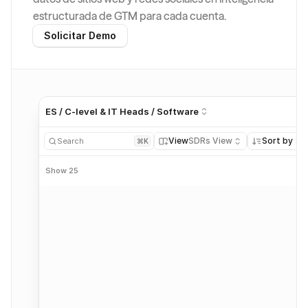
estructurada de GTM para cada cuenta.
Solicitar Demo
ES / C-level & IT Heads / Software
View
SDRs View
Sort by
Search
⌘K
Contact
Score
Show 25
Patrick Collison
Medium
Julia Park
High
Daniel Wu
Medium
Marcus O’Neill
Low
Ethan Brooks
Medium