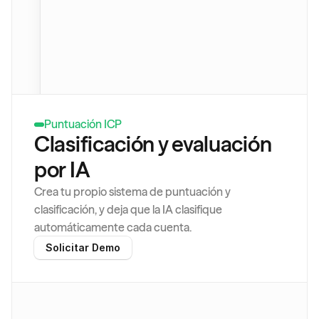
Tom Williams
Medium
Ryan Keller
High
Ben Thompson
High
Thomas Reed
Low
Sarah Kim
High
Puntuación ICP
Marta Rossi
Medium
Clasificación y evaluación 
Robert Hayes
High
por IA
Olivia Brown
Medium
Crea tu propio sistema de puntuación y 
clasificación, y deja que la IA clasifique 
automáticamente cada cuenta.
Solicitar Demo