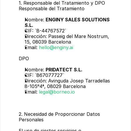
1. Responsable del Tratamiento y DPO
Responsable del Tratamiento
Nombre: 
ENGINY SALES SOLUTIONS 
S.L.
CIF: `B-44767572`
Dirección: Passeig del Mare Nostrum, 
15, 08039 Barcelona
Email: 
hello@enginy.ai
DPO
Nombre: 
PRIDATECT S.L.
CIF: `B67077727`
Dirección: Avinguda Josep Tarradellas 
8-105º4ª, 08029 Barcelona
Email: 
legal@borneo.io
2. Necesidad de Proporcionar Datos 
Personales
El uso de ciertos servicios o 