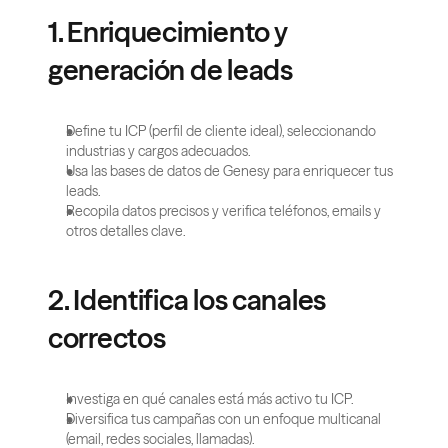
1. Enriquecimiento y 
generación de leads
Define tu ICP (perfil de cliente ideal), seleccionando 
industrias y cargos adecuados.
Usa las bases de datos de Genesy para enriquecer tus 
leads.
Recopila datos precisos y verifica teléfonos, emails y 
otros detalles clave.
2. Identifica los canales 
correctos
Investiga en qué canales está más activo tu ICP.
Diversifica tus campañas con un enfoque multicanal 
(email, redes sociales, llamadas).