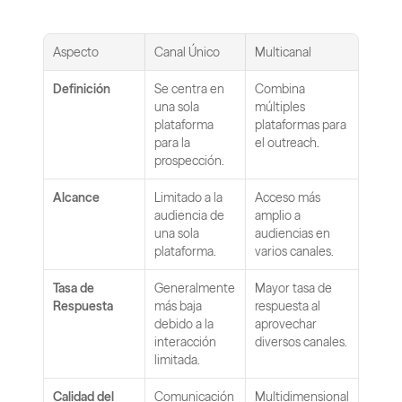
Aspecto
Canal Único
Multicanal
Definición
Se centra en 
Combina 
una sola 
múltiples 
plataforma 
plataformas para 
para la 
el outreach.
prospección.
Alcance
Limitado a la 
Acceso más 
audiencia de 
amplio a 
una sola 
audiencias en 
plataforma.
varios canales.
Tasa de 
Generalmente 
Mayor tasa de 
Respuesta
más baja 
respuesta al 
debido a la 
aprovechar 
interacción 
diversos canales.
limitada.
Calidad del 
Comunicación 
Multidimensional