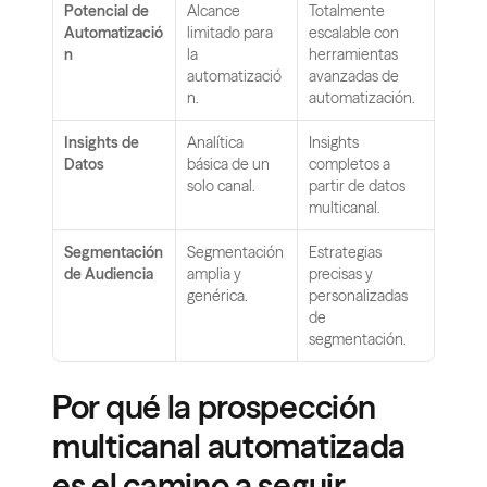
Potencial de 
Alcance 
Totalmente 
Automatizació
limitado para 
escalable con 
n
la 
herramientas 
automatizació
avanzadas de 
n.
automatización.
Insights de 
Analítica 
Insights 
Datos
básica de un 
completos a 
solo canal.
partir de datos 
multicanal.
Segmentación 
Segmentación 
Estrategias 
de Audiencia
amplia y 
precisas y 
genérica.
personalizadas 
de 
segmentación.
Por qué la prospección 
multicanal automatizada 
es el camino a seguir