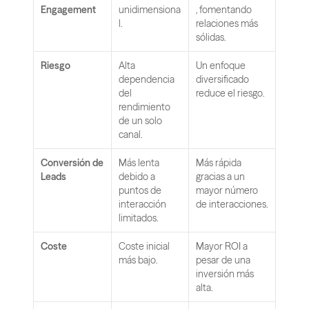
Engagement
unidimensiona
, fomentando 
l.
relaciones más 
sólidas.
Riesgo
Alta 
Un enfoque 
dependencia 
diversificado 
del 
reduce el riesgo.
rendimiento 
de un solo 
canal.
Conversión de 
Más lenta 
Más rápida 
Leads
debido a 
gracias a un 
puntos de 
mayor número 
interacción 
de interacciones.
limitados.
Coste
Coste inicial 
Mayor ROI a 
más bajo.
pesar de una 
inversión más 
alta.