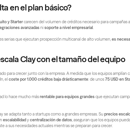
ta en el plan básico?
uito y Starter
 carecen del volumen de créditos necesario para campañas a 
tegraciones avanzadas
 ni 
soporte a nivel empresarial
.
s serias que ejecutan prospección multicanal de alto volumen, 
es necesar
cala Clay con el tamaño del equipo
ñado para crecer junto con la empresa. A medida que los equipos amplían 
n, el 
coste por 1.000 créditos baja drásticamente
: de unos 
75 USD en Sta
dad lo hace mucho más 
rentable para equipos grandes
 que ejecutan campa
ay se adapta tanto a startups como a grandes empresas. Su 
precios escal
n 
escalabilidad
 y 
centralización de datos
, aseguran que los equipos puedan
ste a sus necesidades actuales mientras se preparan para crecer.