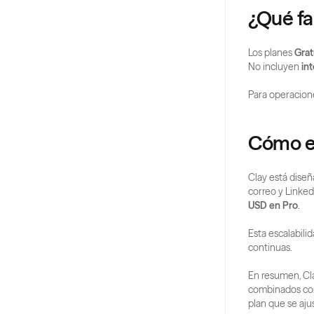
¿Qué fal
Los planes 
Grat
No incluyen 
in
Para operacione
Cómo es
Clay está dise
correo y LinkedI
USD en Pro
.
Esta escalabili
continuas.
En resumen, Cl
combinados co
plan que se aju