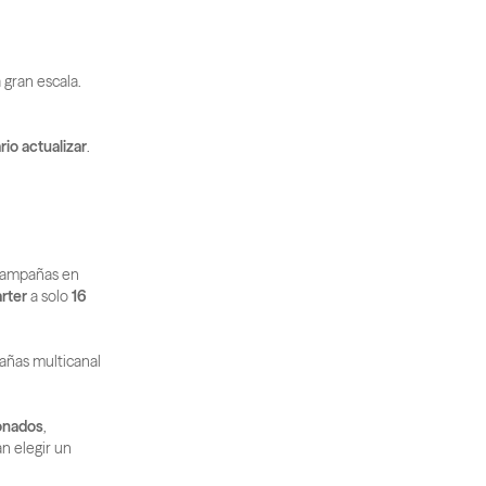
gran escala. 
io actualizar
.
campañas en 
rter
 a solo 
16 
ñas multicanal 
onados
, 
 elegir un 