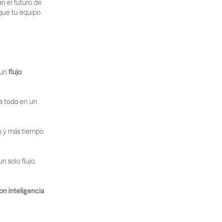
n el futuro de 
que tu equipo 
un 
flujo 
a todo en un 
Esto ayuda a los equipos de marketing y ventas a pasar menos tiempo persiguiendo datos y más tiempo 
 solo flujo, 
on inteligencia