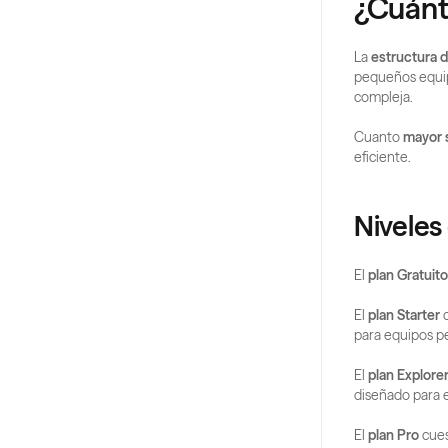
¿Cuánt
La 
estructura d
pequeños equip
compleja.
Cuanto 
mayor s
eficiente.
Niveles
El 
plan Gratuito
El 
plan Starter
 
para equipos p
El 
plan Explore
diseñado para e
El 
plan Pro
 cue