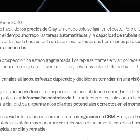
9 ene 2026
e habla de 
los precios de Clay
, a menudo solo se fijan en el coste. Pero el 
n 
el tiempo ahorrado
, las 
tareas automatizadas
 y la 
capacidad de trabajar 
n ventas, cada hora perdida en tareas manuales es una hora menos para 
co
rrar acuerdos
.
a prospección ha estado fragmentada. Los representantes envían correos e
stionan mensajes de LinkedIn en otra y llevan las notas de llamadas en otro
 
canales aislados
, 
esfuerzo duplicado
 y 
decisiones tomadas sin una visi
or es 
unificarlo todo
. La prospección multicanal, donde correo, LinkedIn y 
juntas, crea 
información centralizada
. Esta integración no solo ahorra tie
 la claridad para 
apuntar a los clientes potenciales correctos en el mo
 más evidente cuando se combina con la 
integración en CRM
. En lugar de
ntes, las plataformas modernas se sincronizan directamente con ellos, haci
ápida, sencilla y rentable
.