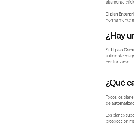
altamente efic
El 
plan Enterpr
normalmente a 
¿Hay un
Sí. El plan 
Gratu
suficiente marg
centralizarse.
¿Qué ca
Todos los plane
de automatizac
Los planes sup
prospección ma