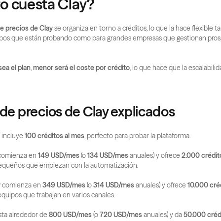
o cuesta Clay?
e precios de Clay
 se organiza en torno a créditos, lo que la hace flexible ta
os que están probando como para grandes empresas que gestionan pros
ea el plan
, 
menor será el coste por crédito
, lo que hace que la escalabili
 de precios de Clay explicados
 incluye 
100 créditos al mes
, perfecto para probar la plataforma.
comienza en 
149 USD/mes
 (o 
134 USD/mes
 anuales) y ofrece 
2.000 crédi
equeños que empiezan con la automatización.
r
 comienza en 
349 USD/mes
 (o 
314 USD/mes
 anuales) y ofrece 
10.000 cré
quipos que trabajan en varios canales.
sta alrededor de 
800 USD/mes
 (o 
720 USD/mes
 anuales) y da 
50.000 cré