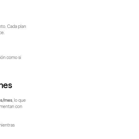
to. Cada plan 
ce.
ón como si 
ones
os/mes
, lo que 
imentan con 
mientras 