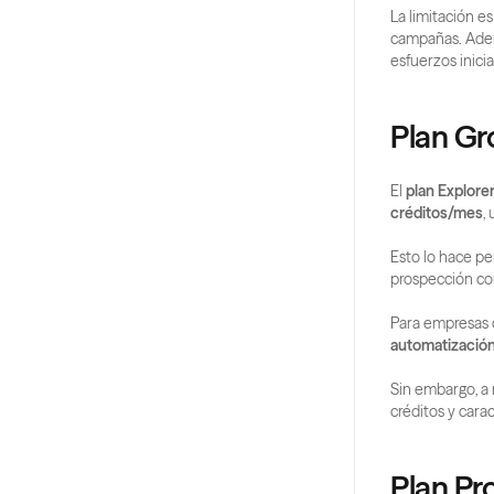
La limitación es 
campañas. Adem
esfuerzos inici
Plan Gr
El 
plan Explore
créditos/mes
,
Esto lo hace pe
prospección co
Para empresas 
automatizació
Sin embargo, a
créditos y cara
Plan Pr