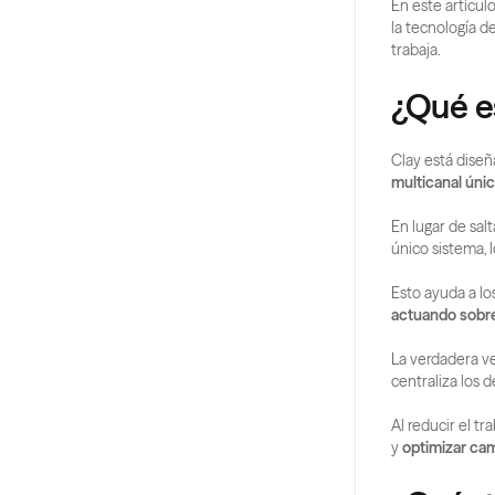
En este artícu
la tecnología d
trabaja.
¿Qué e
Clay está dise
multicanal úni
En lugar de sal
único sistema, 
actuando sobre
La verdadera ve
centraliza los 
Al reducir el tr
y 
optimizar ca