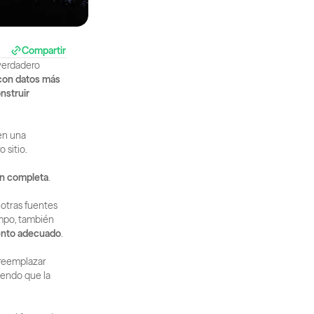
Compartir
verdadero 
con datos más 
nstruir 
n una 
 sitio.
ón completa
.
otras fuentes 
mpo, también 
mento adecuado
.
 reemplazar 
endo que la 