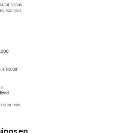
utan varias 
ecuado para 
.000 
 ejecutar 
 en un solo flujo y acceder a 
lidad
.
esitar más 
ipos en 