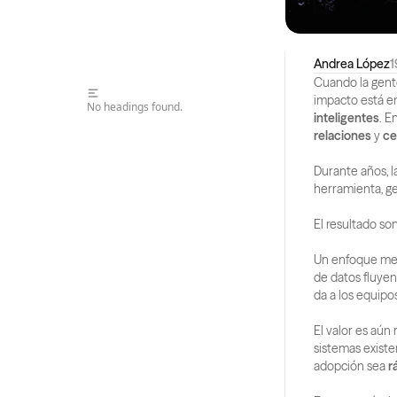
Andrea López
1
Cuando la gent
impacto está e
No headings found.
inteligentes
. E
relaciones
 y 
ce
Durante años, l
herramienta, ge
El resultado son
Un enfoque mej
de datos fluyen 
da a los equipos
El valor es aún
sistemas existe
adopción sea 
r