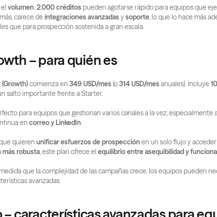
el 
volumen
. 
2.000 créditos
 pueden agotarse rápido para equipos que ejec
ás, carece de 
integraciones avanzadas
 y 
soporte
, lo que lo hace más ad
ales que para prospección sostenida a gran escala.
owth – para quién es
r (Growth)
 comienza en 
349 USD/mes
 (o 
314 USD/mes
 anuales). Incluye 
10
 un salto importante frente a Starter.
rfecto para equipos que gestionan varios canales a la vez, especialmente al
ntinua en 
correo y LinkedIn
.
que quieren 
unificar esfuerzos de prospección
n más robusta
, este plan ofrece el 
equilibrio entre asequibilidad y funciona
 medida que la complejidad de las campañas crece, los equipos pueden nec
cterísticas avanzadas.
o – características avanzadas para equ