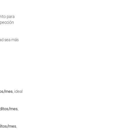
nto para 
pección 
dad sea más 
tos/mes
, ideal 
ditos/mes
, 
ditos/mes
, 