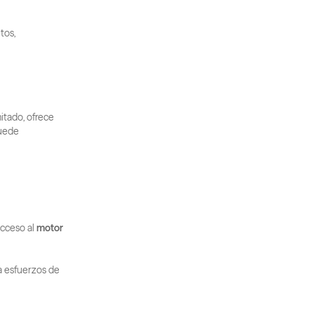
os, 
itado, ofrece 
uede 
acceso al 
motor 
a esfuerzos de 