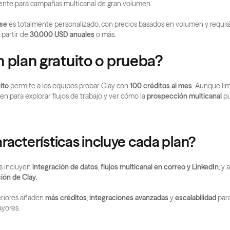
iente para campañas multicanal de gran volumen.
ise
 es totalmente personalizado, con precios basados en volumen y requisit
partir de 
30.000 USD anuales
 o más.
 plan gratuito o prueba?
ito
 permite a los equipos probar Clay con 
100 créditos al mes
. Aunque lim
en para explorar flujos de trabajo y ver cómo la 
prospección multicanal
 p
racterísticas incluye cada plan?
s incluyen 
integración de datos
, 
flujos multicanal en correo y LinkedIn
, y 
ión de Clay
.
eriores añaden 
más créditos
, 
integraciones avanzadas
 y 
escalabilidad
 par
yores.