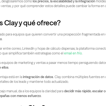
lo, desglosaremos cómo 
los precios, la escalabilidad y la integración
 moldea
e ventas, y por qué comprender estos detalles puede cambiar la forma en 
s Clay y qué ofrece?
ñado para equipos que quieren convertir una prospección fragmentada en 
co
. 
tar entre correo, LinkedIn y hojas de cálculo dispersas, la plataforma conect
lo que simplifica también estrategias como el
 email en frío
.
 ellos
.
ntaja está en la 
integración de datos
. Clay combina múltiples fuentes en un
detalles de los leads y mantiene todo actualizado.
abajo manual, da a los equipos la claridad para 
decidir más rápido
, 
escalar c
mpañas con menos esfuerzo
.