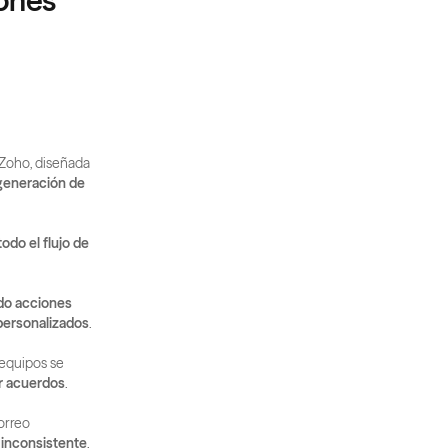
ones 
 Zoho, diseñada 
generación de 
odo el flujo de 
o acciones 
personalizados
.
equipos se 
ar acuerdos
.
orreo 
inconsistente
.