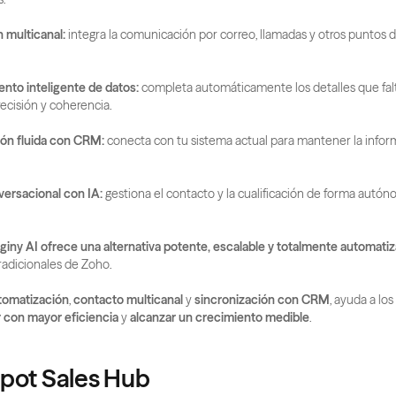
 multicanal:
 integra la comunicación por correo, llamadas y otros puntos 
nto inteligente de datos:
 completa automáticamente los detalles que falt
recisión y coherencia.
ión fluida con CRM:
 conecta con tu sistema actual para mantener la infor
ersacional con IA:
 gestiona el contacto y la cualificación de forma autón
giny AI ofrece una alternativa potente, escalable y totalmente automati
radicionales de Zoho.
tomatización
, 
contacto multicanal
 y 
sincronización con CRM
, ayuda a los
 con mayor eficiencia
 y 
alcanzar un crecimiento medible
.
pot Sales Hub