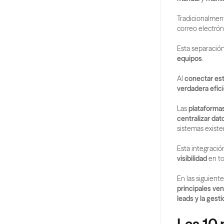
Tradicionalment
correo electróni
Esta separación
equipos
.
Al 
conectar est
verdadera efici
Las 
plataforma
centralizar dat
sistemas existe
Esta integració
visibilidad
 en t
En las siguient
principales ven
leads y la gest