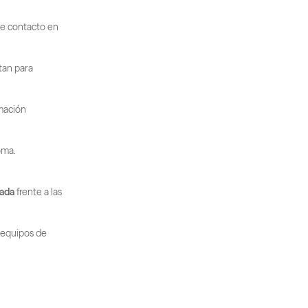
de contacto en 
an para 
mación 
oma.
zada
 frente a las 
 equipos de 