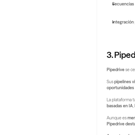
Secuencias 
Integración
3. Piped
Pipedrive
 se ce
Sus 
pipelines v
oportunidades
La plataforma t
basadas en IA
,
Aunque es 
men
Pipedrive desta