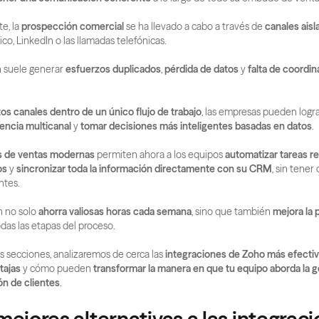
e, la 
prospección comercial
 se ha llevado a cabo a través de 
canales aisl
co, LinkedIn o las llamadas telefónicas.
 suele generar 
esfuerzos duplicados
, 
pérdida de datos
 y 
falta de coordin
os canales dentro de un único flujo de trabajo
encia multicanal
 y 
tomar decisiones más inteligentes basadas en datos
.
s de ventas modernas
 permiten ahora a los equipos 
automatizar tareas re
os
 y 
sincronizar toda la información directamente con su CRM
, sin tener 
ntes.
n no solo 
ahorra valiosas horas cada semana
, sino que también 
mejora la p
odas las etapas del proceso.
es secciones, analizaremos de cerca las 
integraciones de Zoho más efecti
tajas
 y cómo pueden 
transformar la manera en que tu equipo aborda la g
ión de clientes
.