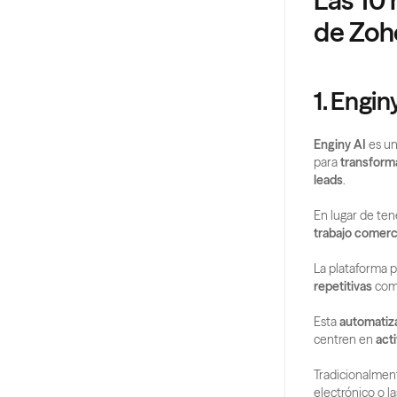
Las 10 
de Zoh
1. Engin
Enginy AI
 es un
para 
transforma
leads
.
En lugar de te
trabajo comerc
La plataforma p
repetitivas
 com
Esta 
automatiza
centren en 
act
Tradicionalment
electrónico o l