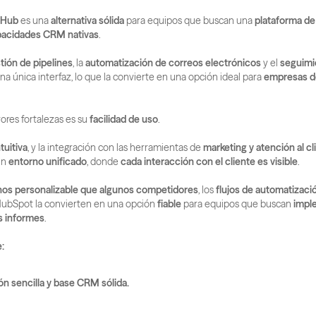
 Hub
 es una 
alternativa sólida
 para equipos que buscan una 
plataforma de
pacidades CRM nativas
.
tión de pipelines
, la 
automatización de correos electrónicos
 y el 
seguimi
na única interfaz, lo que la convierte en una opción ideal para 
empresas d
res fortalezas es su 
facilidad de uso
.
ntuitiva
, y la integración con las herramientas de 
marketing y atención al cl
un 
entorno unificado
, donde 
cada interacción con el cliente es visible
.
os personalizable que algunos competidores
, los 
flujos de automatizaci
HubSpot la convierten en una opción 
fiable
 para equipos que buscan 
impl
s informes
.
:
n sencilla y base CRM sólida.