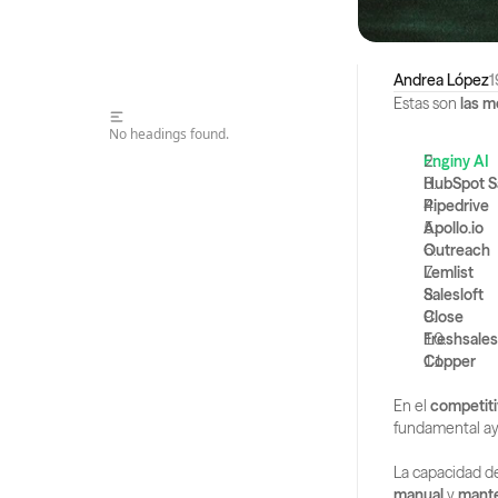
Andrea López
1
Estas son 
las m
No headings found.
Enginy AI
HubSpot S
Pipedrive
Apollo.io
Outreach
Lemlist
Salesloft
Close
Freshsales
Copper
En el 
competiti
fundamental ay
La capacidad d
manual
 y 
mante