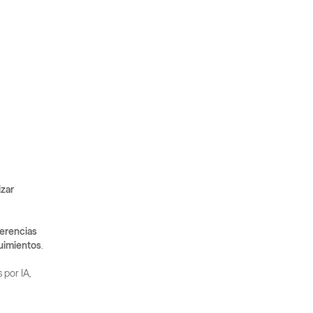
zar 
erencias 
guimientos
.
 comparada con herramientas impulsadas por IA, 