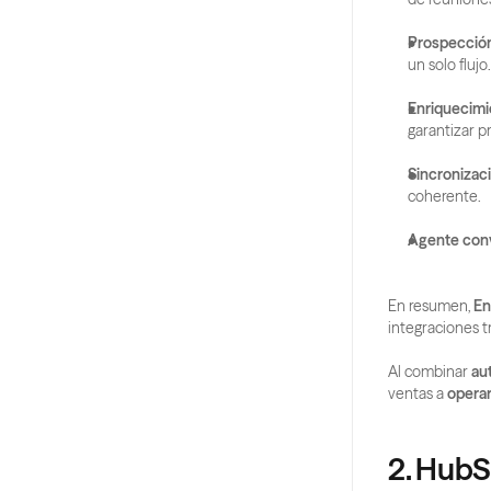
Prospección
un solo flujo.
Enriquecimie
garantizar p
Sincronizac
coherente.
Agente conv
En resumen, 
En
integraciones t
Al combinar 
au
ventas a 
operar
2. HubS