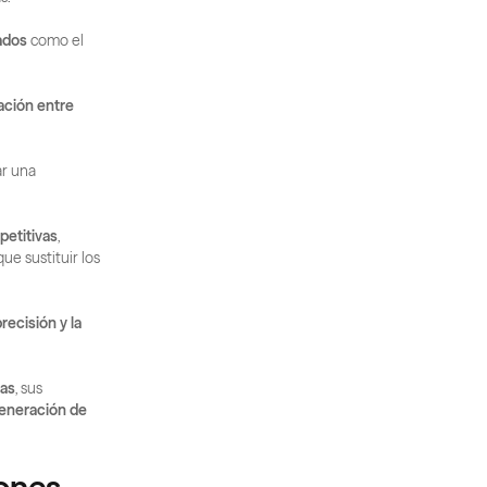
ados
 como el 
ación entre 
, las empresas pueden lograr una 
petitivas
, 
que sustituir los 
recisión y la 
vas
, sus 
eneración de 