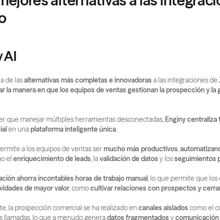
mejores alternativas a las integraci
o
y AI
a de las 
alternativas más completas e innovadoras
 a las integraciones de
r la manera en que los equipos de ventas gestionan la prospección y la 
ner que manejar múltiples herramientas desconectadas, 
Enginy centraliza t
ial
 en una 
plataforma inteligente única
.
ermite a los equipos de ventas ser 
mucho más productivos
, 
automatizand
o el 
enriquecimiento de leads
, la 
validación de datos
 y los 
seguimientos 
ción ahorra incontables horas de trabajo manual
, lo que permite que los 
ividades de mayor valor
, como 
cultivar relaciones con prospectos y cerr
e, la prospección comercial se ha realizado en 
canales aislados
 como el c
as llamadas, lo que a menudo genera 
datos fragmentados
 y 
comunicación 