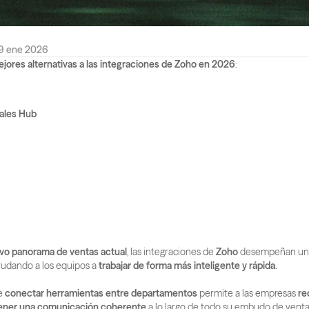
9 ene 2026
ejores alternativas a las integraciones de Zoho en 2026
:
ales Hub
vo panorama de ventas actual
, las integraciones de 
Zoho
 desempeñan un 
udando a los equipos a 
trabajar de forma más inteligente y rápida
.
e 
conectar herramientas entre departamentos
 permite a las empresas 
re
ner una comunicación coherente
 a lo largo de todo su embudo de venta