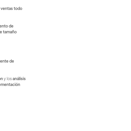
 ventas todo 
ento de 
e tamaño 
iente de 
ón
 y los 
análisis 
ementación 