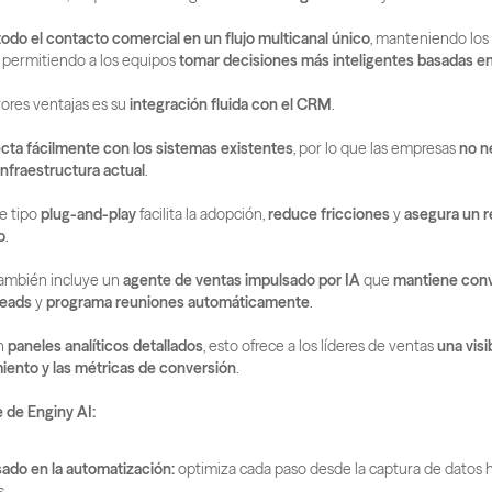
todo el contacto comercial en un flujo multicanal único
, manteniendo los 
 permitiendo a los equipos 
tomar decisiones más inteligentes basadas en
res ventajas es su 
integración fluida con el CRM
.
cta fácilmente con los sistemas existentes
, por lo que las empresas 
no n
infraestructura actual
.
 tipo 
plug-and-play
 facilita la adopción, 
reduce fricciones
 y 
asegura un re
o
.
ambién incluye un 
agente de ventas impulsado por IA
 que 
mantiene conv
 leads
 y 
programa reuniones automáticamente
.
 
paneles analíticos detallados
, esto ofrece a los líderes de ventas 
una visib
miento y las métricas de conversión
.
 de Enginy AI:
ado en la automatización:
 optimiza cada paso desde la captura de datos ha
s.