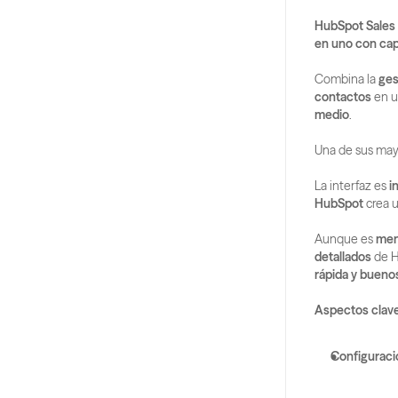
HubSpot Sales
en uno con ca
Combina la 
ges
contactos
 en u
medio
.
Una de sus mayo
La interfaz es 
i
HubSpot
 crea 
Aunque es 
men
detallados
 de 
rápida y bueno
Aspectos clave
Configuració