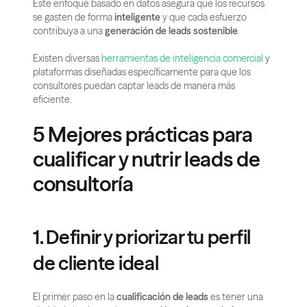
Este enfoque basado en datos asegura que los recursos 
se gasten de forma 
inteligente
 y que cada esfuerzo 
contribuya a una 
generación de leads sostenible
.
Existen diversas
 herramientas de inteligencia comercial
 y 
plataformas diseñadas específicamente para que los 
consultores puedan captar leads de manera más 
eficiente.
5 Mejores prácticas para 
cualificar y nutrir leads de 
consultoría
1. Definir y priorizar tu perfil 
de cliente ideal
El primer paso en la 
cualificación de leads
 es tener una 