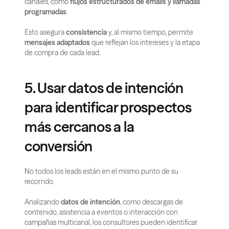
canales, como 
flujos estructurados de emails y llamadas 
programadas
.
Esto asegura 
consistencia
 y, al mismo tiempo, permite 
mensajes adaptados
 que reflejan los intereses y la etapa 
de compra de cada lead.
5. Usar datos de intención 
para identificar prospectos 
más cercanos a la 
conversión
No todos los leads están en el mismo punto de su 
recorrido.
Analizando 
datos de intención
, como descargas de 
contenido, asistencia a eventos o interacción con 
campañas multicanal, los consultores pueden identificar 