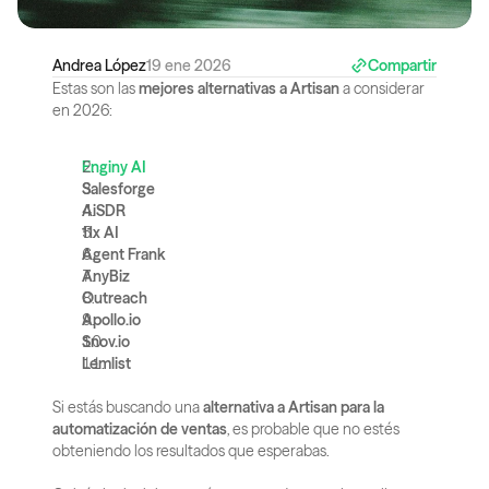
Andrea López
19 ene 2026
Compartir
Estas son las 
mejores alternativas a Artisan
 a considerar 
en 2026:
Enginy AI
Salesforge
AiSDR
11x AI
Agent Frank
AnyBiz
Outreach
Apollo.io
Snov.io
Lemlist
Si estás buscando una 
alternativa a Artisan para la 
automatización de ventas
, es probable que no estés 
obteniendo los resultados que esperabas.