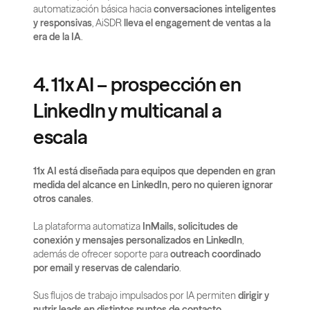
automatización básica hacia 
conversaciones inteligentes 
y responsivas
, AiSDR 
lleva el engagement de ventas a la 
era de la IA
.
4. 11x AI – prospección en 
LinkedIn y multicanal a 
escala
11x AI está diseñada para equipos que dependen en gran 
medida del alcance en LinkedIn, pero no quieren ignorar 
otros canales
.
La plataforma automatiza 
InMails, solicitudes de 
conexión y mensajes personalizados en LinkedIn
, 
además de ofrecer soporte para 
outreach coordinado 
por email y reservas de calendario
.
Sus flujos de trabajo impulsados por IA permiten 
dirigir y 
nutrir leads en distintos puntos de contacto
, 