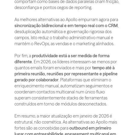
comportam como bases de dados paralelas criam fricção, 
desconfiança e pontos cegos de reporting. 
As melhores alternativas ao Apollo empurram agora para 
sincronização bidirecional e em tempo real com o CRM
, 
desduplicação automática e governação rigorosa dos 
campos. Isto reduz o trabalho administrativo manual e 
mantém o RevOps, as vendas e o marketing alinhados.
Por fim, a 
produtividade está a ser medida de forma 
diferente
. Em 2026, os líderes interessam-se menos por 
quantos emails foram enviados e mais por 
tempo até à 
primeira reunião, reuniões por representante e pipeline 
gerado por colaborador
. Plataformas que eliminam o 
enriquecimento manual, automatizam seguimentos e 
coordenam contactos multicanal num único fluxo 
superam consistentemente stacks de ferramentas 
construídos em torno de módulos desconectados.
Em resumo, a maior atualização em janeiro de 2026 é 
estrutural, não cosmética. As alternativas ao Apollo mais 
fortes são as concebidas para 
outbound em primeiro 
lugar com entregabilidade
, 
engagement multicanal em 