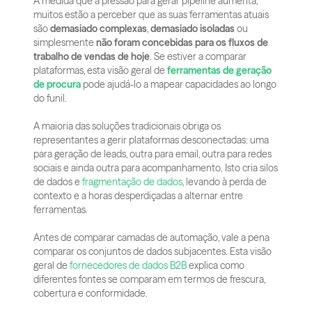
À medida que a pressão para gerar pipeline aumenta, 
muitos estão a perceber que as suas ferramentas atuais 
são 
demasiado complexas
, 
demasiado isoladas
 ou 
simplesmente 
não foram concebidas para os fluxos de 
trabalho de vendas de hoje
. Se estiver a comparar 
plataformas, esta visão geral de 
ferramentas de geração 
de procura
 pode ajudá-lo a mapear capacidades ao longo 
do funil.
A maioria das soluções tradicionais obriga os 
representantes a gerir plataformas desconectadas: uma 
para geração de leads, outra para email, outra para redes 
sociais e ainda outra para acompanhamento. Isto cria silos 
de dados e
 fragmentação de dados
, levando à perda de 
contexto e a horas desperdiçadas a alternar entre 
ferramentas.
Antes de comparar camadas de automação, vale a pena 
comparar os conjuntos de dados subjacentes. Esta visão 
geral de 
fornecedores de dados B2B
 explica como 
diferentes fontes se comparam em termos de frescura, 
cobertura e conformidade.