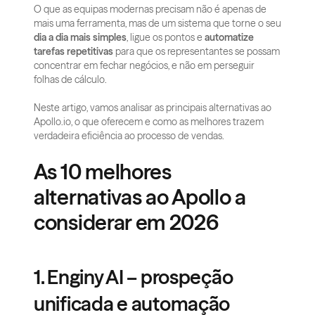
O que as equipas modernas precisam não é apenas de 
mais uma ferramenta, mas de um sistema que torne o seu 
dia a dia mais simples
, ligue os pontos e 
automatize 
tarefas repetitivas
 para que os representantes se possam 
concentrar em fechar negócios, e não em perseguir 
folhas de cálculo.
Neste artigo, vamos analisar as principais alternativas ao 
Apollo.io, o que oferecem e como as melhores trazem 
verdadeira eficiência ao processo de vendas.
As 10 melhores 
alternativas ao Apollo a 
considerar em 2026
1. Enginy AI – prospeção 
unificada e automação 