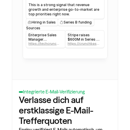
This is a strong signal that revenue 
growth and enterprise go-to-market are 
top priorities right now.
Hiring in Sales
Series B funding
Sources
Enterprise Sales
Stripe raises
Manager
$600M in Series H
(US/Remo - Stripe
https://techcrunch.
funding to expand
https://crunchbase.
com/news/reuters.c
com/news/reuters.c
Jobs
enterprise reach
om,2026:newsml_L8
om,2026:newsml_L8
N42H0BA:0/
N42H0BA:0/
Integrierte E-Mail-Verifizierung
Verlasse dich auf 
erstklassige E-Mail-
Trefferquoten
Enginy verifiziert E-Mails automatisch, um 