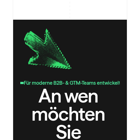
Für moderne B2B- & GTM-Teams entwickelt
An wen 
möchten 
Sie 