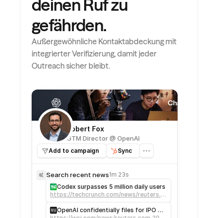
deinen Ruf zu 
gefährden.
Außergewöhnliche Kontaktabdeckung mit 
integrierter Verifizierung, damit jeder 
Outreach sicher bleibt.
Demo buchen
Robert Fox
GTM Director @ OpenAI
Add to campaign
Sync
Search recent news
1m 23s
Codex surpasses 5 million daily users
https://techcrunch.com/news/reuters.c
om,2026:newsml_L8N42H0BA:0/
OpenAI confidentially files for IPO on
https://wsj.com/news/reuters.com,2026
US stock market