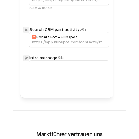
:newsml_L8N42H0BA:0/
See 4 more
Search CRM past activity
56s
Robert Fox - Hubspot
https://app.hubspot.com/contacts/123
45678/contact/987654321
Intro message
34s
Hey
Robert,
great
to
connect
with
you!
I
noticed
OpenAI
is
putting
more
focus
behind
Codex
lately,
and
with
all
the
IPO
chatter
too,
I
imagine
GTM
priorities
are
moving
fast.
Since
your
team
spoke
with
us
a
while
back,
curious
if
improving
outbound
efficiency
is
something
you’re
revisiting
now?
Template used:
Founder intro
Marktführer vertrauen uns