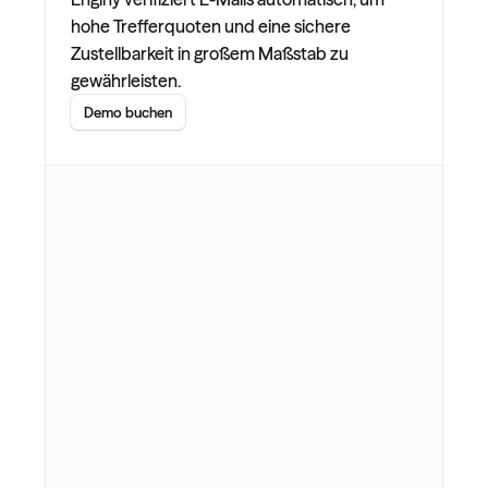
hohe Trefferquoten und eine sichere 
Zustellbarkeit in großem Maßstab zu 
gewährleisten.
Demo buchen
Voice
Jerome Bell
Multilingual (US)
Script
Hey
, great to connect
First name
with you! I noticed that
Company name
had previously discussed with us, I’d 
love to chat and see if anything has 
changed since our last conversation.
Voice speed
x1