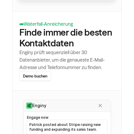
...
...
ethan-taylor
...
...
Waterfall-Anreicherung
mia-johnson
...
...
Finde immer die besten 
Kontaktdaten
Enginy prüft sequenziell über 30 
Datenanbieter, um die genaueste E-Mail-
Adresse und Telefonnummer zu finden.
Demo buchen
Enginy
Engage now
Patrick posted about Stripe raising new 
funding and expanding its sales team. 