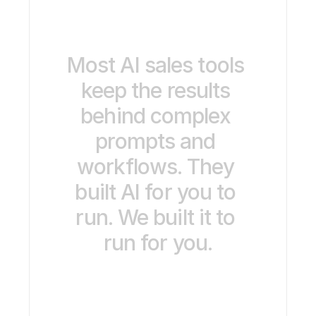
Most
AI
sales
tools
keep
the
results
behind
complex
prompts
and
workflows.
They
built
AI
for
you
to
run.
We
built
it
to
run
for
you.